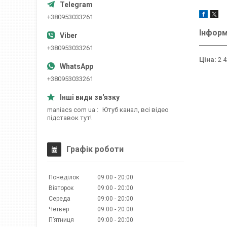
+380953033261
Інформ
+380953033261
Ціна:
2 4
+380953033261
maniacs com ua
Ютуб канал, всі відео
підставок тут!
Графік роботи
Понеділок
09:00
20:00
Вівторок
09:00
20:00
Середа
09:00
20:00
Четвер
09:00
20:00
Пʼятниця
09:00
20:00