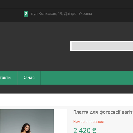
вул Кольская, 19, Дніпро, Україна
такты
О нас
Плаття для фотосесії вагіт
Немає в наявності
2 420 ₴