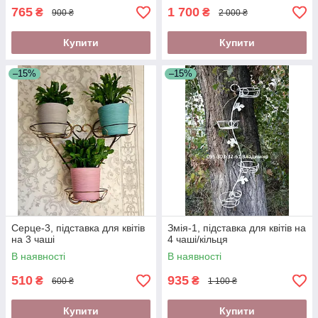
765
1 700
₴
₴
900 ₴
2 000 ₴
Купити
Купити
–15%
–15%
Серце-3, підставка для квітів
Змія-1, підставка для квітів на
на 3 чаші
4 чаші/кільця
В наявності
В наявності
510
935
₴
₴
600 ₴
1 100 ₴
Купити
Купити