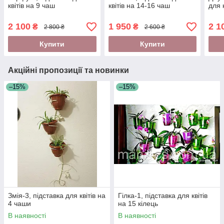
квітів на 9 чаш
квітів на 14-16 чаш
для 
2 100
1 950
2 1
₴
₴
2 800 ₴
2 600 ₴
Купити
Купити
Акційні пропозиції та новинки
–15%
–15%
Змія-3, підставка для квітів на
Гілка-1, підставка для квітів
4 чаши
на 15 кілець
В наявності
В наявності