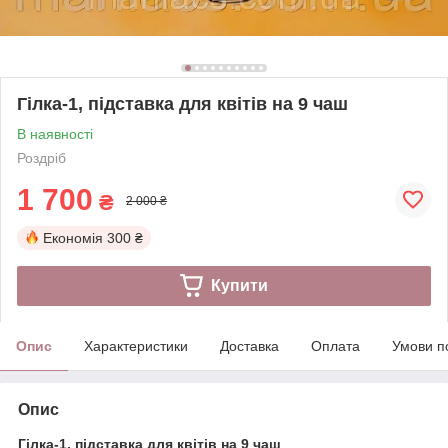
Гілка-1, підставка для квітів на 9 чаш
В наявності
Роздріб
1 700
₴
2 000 ₴
Економія
300 ₴
Купити
Опис
Характеристики
Доставка
Оплата
Умови п
Опис
Гілка-1, підставка для квітів на 9 чаш