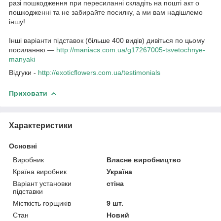
разі пошкодження при пересиланні складіть на пошті акт о
пошкодженні та не забирайте посилку, а ми вам надішлемо
іншу!
Інші варіанти підставок (більше 400 видів) дивіться по цьому
посиланню —
http://maniacs.com.ua/g17267005-tsvetochnye-
manyaki​
Відгуки -
http://exoticflowers.com.ua/testimonials
Приховати
Характеристики
Основні
Виробник
Власне виробництво
Країна виробник
Україна
Варіант установки
стіна
підставки
Місткість горщиків
9 шт.
Стан
Новий