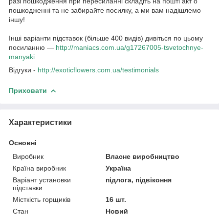
разі пошкодження при пересиланні складіть на пошті акт о
пошкодженні та не забирайте посилку, а ми вам надішлемо
іншу!
Інші варіанти підставок (більше 400 видів) дивіться по цьому
посиланню —
http://maniacs.com.ua/g17267005-tsvetochnye-
manyaki​
Відгуки -
http://exoticflowers.com.ua/testimonials
Приховати
Характеристики
Основні
Виробник
Власне виробництво
Країна виробник
Україна
Варіант установки
підлога, підвіконня
підставки
Місткість горщиків
16 шт.
Стан
Новий