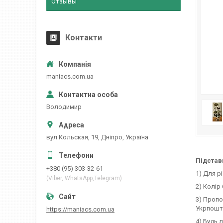
Отзывы
Контакти
maniacs.com.ua
Володимир
вул Кольская, 19, Дніпро, Україна
Підстав
+380 (95) 303-32-61
1) Для рі
(Viber, WhatsApp,Telegram)
2) Колір 
3) Пропо
Укрпошт
https://maniacs.com.ua
4) Будь 