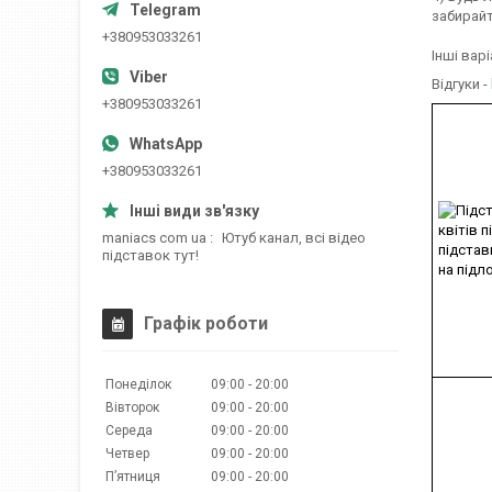
забирайт
+380953033261
Інші вар
Відгуки -
+380953033261
+380953033261
maniacs com ua
Ютуб канал, всі відео
підставок тут!
Графік роботи
Понеділок
09:00
20:00
Вівторок
09:00
20:00
Середа
09:00
20:00
Четвер
09:00
20:00
Пʼятниця
09:00
20:00