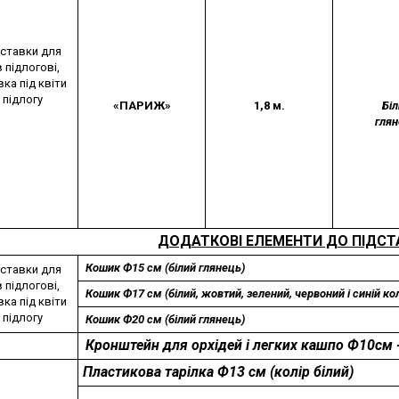
«ПАРИЖ»
1,8
м.
Бі
гля
ДОДАТКОВІ ЕЛЕМЕНТИ ДО ПІДСТА
Кошик Ф15 см (білий глянець)
Кошик Ф17 см (білий, жовтий, зелений, червоний і синій кол
Кошик Ф20 см (білий глянець)
Кронштейн для орхідей і легких кашпо Ф10см -
Пластикова тарілка Ф13 см (колір білий
)