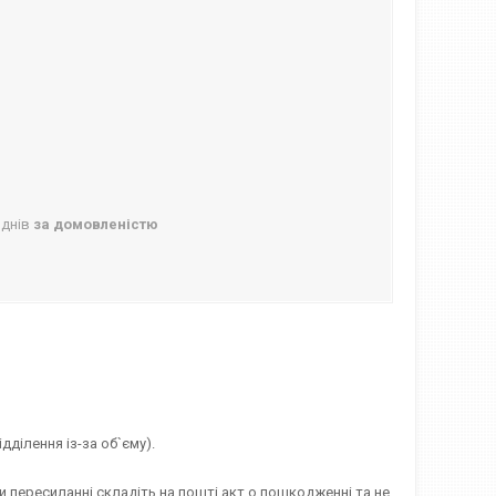
 днів
за домовленістю
ділення із-за об`єму).
и пересиланні складіть на пошті акт о пошкодженні та не