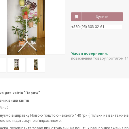
Купити
+380 (95) 303-32-61
повернення товару протягом 14
ка для квітів "Париж"
зних видів квітів.
білий.
нуємо відправку Новою поштою - всього 140 грн (і тільки на вантажне від
ою цю підставку не відправляємо.
ласка, перевіряйте товар при отриманні на пошті! У разі пошкодження пр