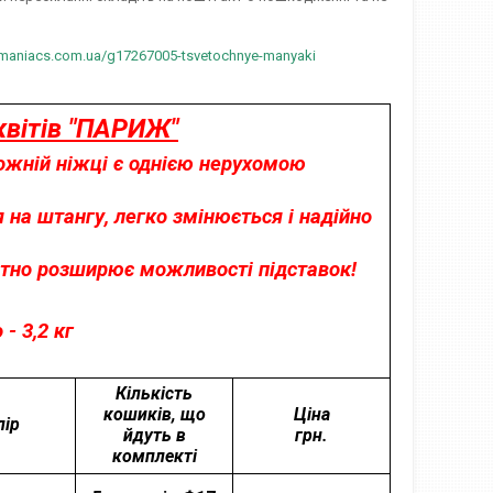
/maniacs.com.ua/g17267005-tsvetochnye-manyaki​
квітів "ПАРИЖ"
кожній ніжці є однією нерухомою
на штангу, легко змінюється і надійно
отно розширює можливості підставок!
 - 3,2 кг
Кількість
кошиків, що
Ціна
лір
йдуть в
грн.
комплекті