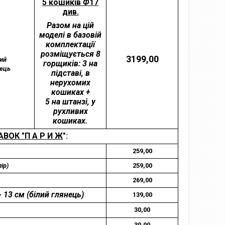
5 кошиків
Ф
17
див.
Разом на цій
моделі в базовій
комплектації
розміщується 8
3199,00
лий
горщиків: 3 на
нець
підставі, в
нерухомих
кошиках +
5 на штанзі, у
рухливих
кошиках.
ВОК "П А Р И Ж
":
259,00
ір)
259,00
269,00
 13 см (білий
глянець)
139,00
30,00
30,00