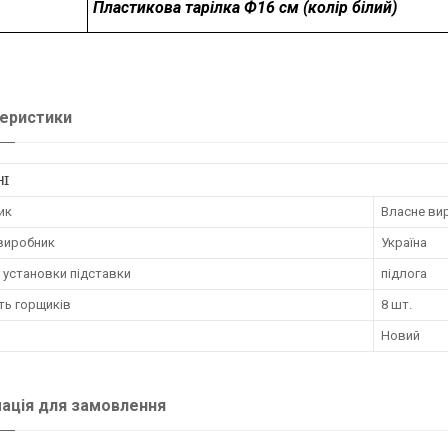
Пластикова тарілка Ф16 см (колір білий
)
еристики
НІ
ик
Власне ви
 виробник
Україна
 установки підставки
підлога
ть горщиків
8 шт.
Новий
ація для замовлення