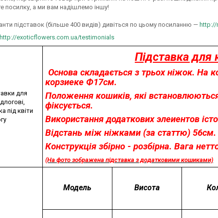
е посилку, а ми вам надішлемо іншу!
іанти підставок (більше 400 видів) дивіться по цьому посиланню —
http:/
http://exoticflowers.com.ua/testimonials
Підставка для 
Основа складається з трьох ніжок. На 
корзиеке Ф17см.
Положення кошиків, які встановлюються 
фіксується.
Використання додаткових элеиентов іст
Відстань між ніжками (за статтю) 56см.
Конструкція збірно - розбірна.
Вага нетто
(На фото зображена підставка з додатковими кошиками)
Модель
Висота
Ко