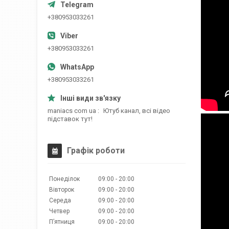
+380953033261
+380953033261
+380953033261
maniacs com ua
Ютуб канал, всі відео
підставок тут!
Графік роботи
Понеділок
09:00
20:00
Вівторок
09:00
20:00
Середа
09:00
20:00
Четвер
09:00
20:00
Пʼятниця
09:00
20:00