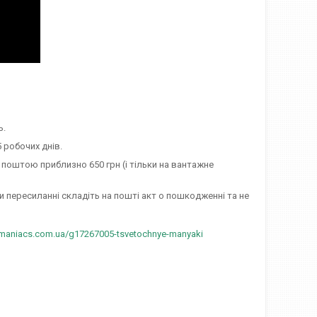
ь.
 робочих днів.
поштою приблизно 650 грн (і тільки на вантажне
и пересиланні складіть на пошті акт о пошкодженні та не
/maniacs.com.ua/g17267005-tsvetochnye-manyaki​