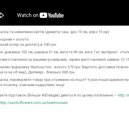
іалок та невеликих квітів (діаметр чаш: дно 13 см, верх 15 см)
 чорний + золото.
іншій колір за доплату в 100 грн.
ри: довжина 102 см, ширина 31 см, висота 95 см, вага 7 кг, матеріал - стал
виготовлення за вашими розмірами, термін виготовлення займає 12-15
нуємо відправку Укрпоштою - всього 270 грн. Вартість доставки Новою 
я із-за об`єму), Делівері - близько 500 грн.
ласка, перевіряйте товар при отриманні на пошті! У разі пошкодження пр
е посилку, а ми вам надішлемо іншу!
іанти підставок (більше 400 видів) дивіться по цьому посиланню —
http:/
http://exoticflowers.com.ua/testimonials