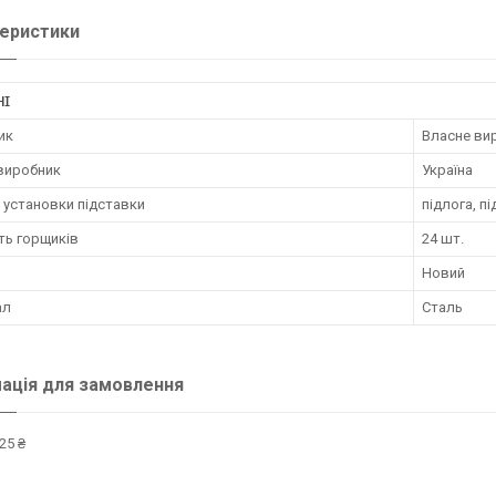
еристики
НІ
ик
Власне ви
 виробник
Україна
 установки підставки
підлога, п
ть горщиків
24 шт.
Новий
ал
Сталь
ація для замовлення
25 ₴