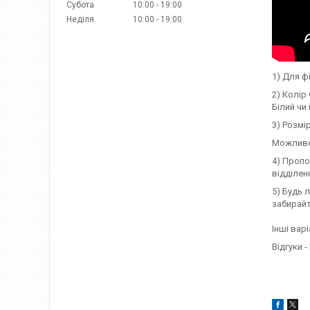
Субота
10:00
19:00
Неділя
10:00
19:00
1) Для ф
2) Колір
Білий чи 
3) Розмі
Можливе 
4) Пропо
відділенн
5) Будь 
забирайт
Інші вар
Відгуки -