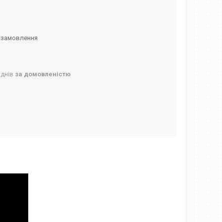
 замовлення
 днів
за домовленістю