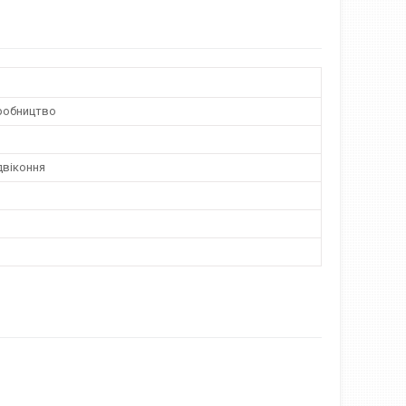
робництво
ідвіконня