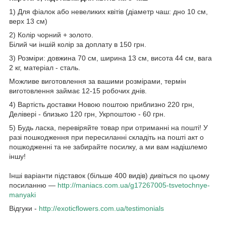
1) Для фіалок або невеликих квітів (діаметр чаш: дно 10 см,
верх 13 см)
2) Колір чорний + золото.
Білий чи іншій колір за доплату в 150 грн.
3) Розміри: довжина 70 см, ширина 13 см, висота 44 см, вага
2 кг, матеріал - сталь.
Можливе виготовлення за вашими розмірами, термін
виготовлення займає 12-15 робочих днів.
4) Вартість доставки Новою поштою приблизно 220 грн,
Делівері - близько 120 грн, Укрпоштою - 60 грн.
5) Будь ласка, перевіряйте товар при отриманні на пошті! У
разі пошкодження при пересиланні складіть на пошті акт о
пошкодженні та не забирайте посилку, а ми вам надішлемо
іншу!
Інші варіанти підставок (більше 400 видів) дивіться по цьому
посиланню —
http://maniacs.com.ua/g17267005-tsvetochnye-
manyaki​
Відгуки -
http://exoticflowers.com.ua/testimonials