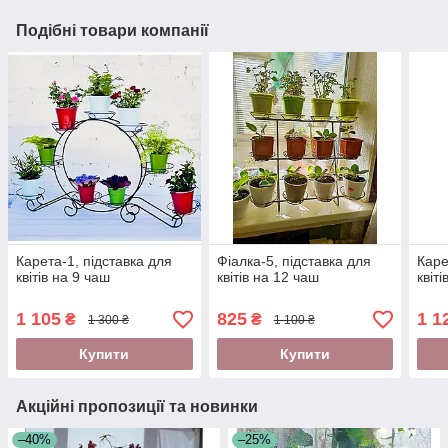
Подібні товари компанії
Карета-1, підставка для
Фіалка-5, підставка для
Каре
квітів на 9 чаш
квітів на 12 чаш
квіт
1 105
825
1 1
₴
₴
1 300 ₴
1 100 ₴
Купити
Купити
Акційні пропозиції та новинки
–40%
–25%