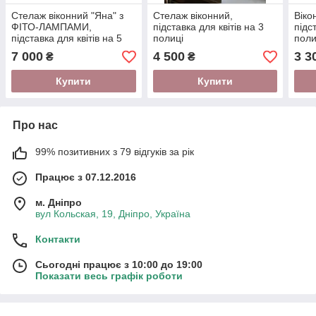
Стелаж віконний "Яна" з
Стелаж віконний,
Віко
ФІТО-ЛАМПАМИ,
підставка для квітів на 3
підс
підставка для квітів на 5
полиці
поли
полиць
7 000
4 500
3 3
₴
₴
Купити
Купити
Про нас
99% позитивних з 79 відгуків за рік
Працює з 07.12.2016
м. Дніпро
вул Кольская, 19, Дніпро, Україна
Контакти
Сьогодні працює з 10:00 до 19:00
Показати весь графік роботи