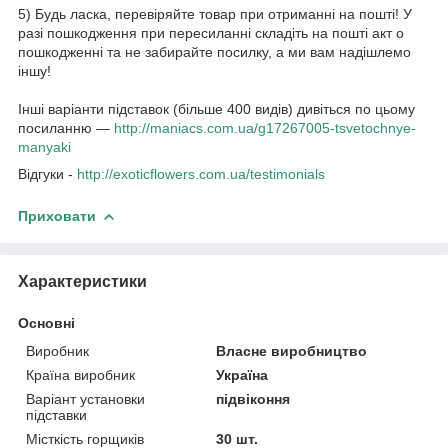
5) Будь ласка, перевіряйте товар при отриманні на пошті! У
разі пошкодження при пересиланні складіть на пошті акт о
пошкодженні та не забирайте посилку, а ми вам надішлемо
іншу!
Інші варіанти підставок (більше 400 видів) дивіться по цьому
посиланню —
http://maniacs.com.ua/g17267005-tsvetochnye-
manyaki​
Відгуки -
http://exoticflowers.com.ua/testimonials
Приховати
Характеристики
Основні
Виробник
Власне виробництво
Країна виробник
Україна
Варіант установки
підвіконня
підставки
Місткість горщиків
30 шт.