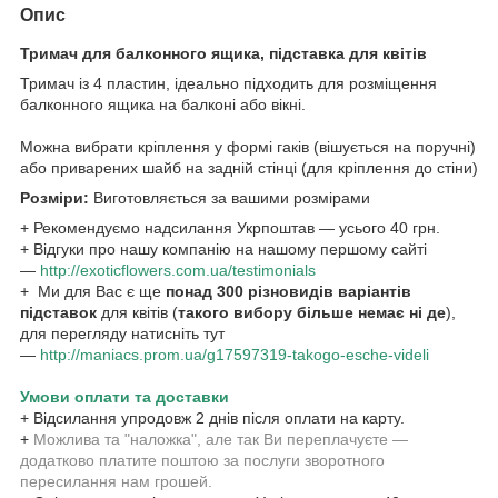
Опис
Тримач для балконного ящика, підставка для квітів
Тримач із 4 пластин, ідеально підходить для розміщення
балконного ящика на балконі або вікні.
Можна вибрати кріплення у формі гаків (вішується на поручні)
або приварених шайб на задній стінці (для кріплення до стіни)
Розміри:
Виготовляється за вашими розмірами
+ Рекомендуємо надсилання Укрпоштав — усього 40 грн.
+ Відгуки про нашу компанію на нашому першому сайті
—
http://exoticflowers.com.ua/testimonials
+ Ми для Вас є ще
понад 300 різновидів варіантів
підставок
для квітів (
такого вибору більше немає ні де
),
для перегляду натисніть тут
—
http://maniacs.prom.ua/g17597319-takogo-esche-videli
Умови оплати та доставки
+ Відсилання упродовж 2 днів після оплати на карту.
+
Можлива та "наложка", але так Ви переплачуєте —
додатково платите поштою за послуги зворотного
пересилання нам грошей.