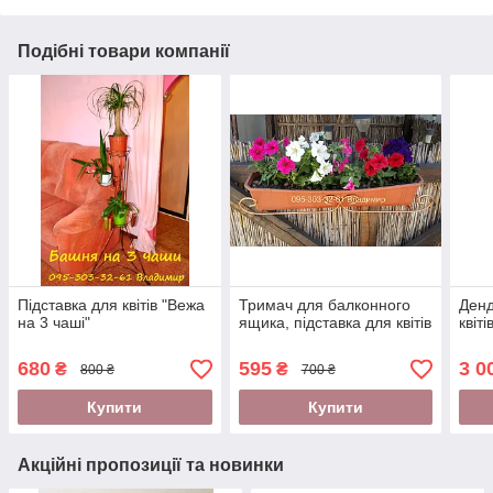
Подібні товари компанії
Підставка для квітів "Вежа
Тримач для балконного
Денд
на 3 чаші"
ящика, підставка для квітів
квіт
680
595
3 0
₴
₴
800 ₴
700 ₴
Купити
Купити
Акційні пропозиції та новинки