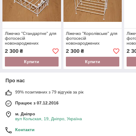
Ліжечко "Стандартне" для
Ліжечко "Королівське" для
Ліже
фотосесій
фотосесій
фото
новонароджених
новонароджених
нов
2 300
2 300
2 3
₴
₴
Купити
Купити
Про нас
99% позитивних з 79 відгуків за рік
Працює з 07.12.2016
м. Дніпро
вул Кольская, 19, Дніпро, Україна
Контакти