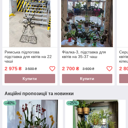
Римська підлогова
Фіалка-3, підставка для
Серц
підставка для квітів на 22
квітів на 35-37 чаш
квіт
чаші
кіле
2 975
2 700
2 8
₴
₴
3 500 ₴
3 600 ₴
Купити
Купити
Акційні пропозиції та новинки
–40%
–25%