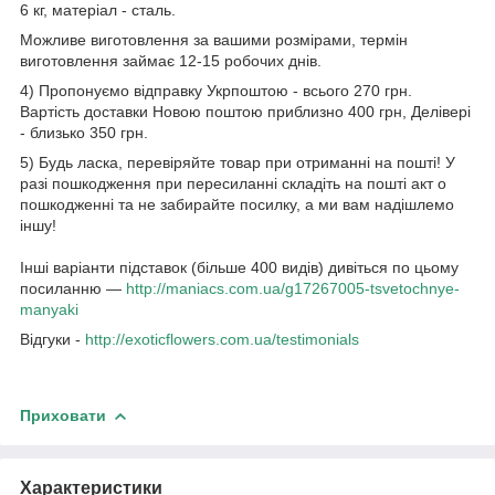
6 кг, матеріал - сталь.
Можливе виготовлення за вашими розмірами, термін
виготовлення займає 12-15 робочих днів.
4) Пропонуємо відправку Укрпоштою - всього 270 грн.
Вартість доставки Новою поштою приблизно 400 грн, Делівері
- близько 350 грн.
5) Будь ласка, перевіряйте товар при отриманні на пошті! У
разі пошкодження при пересиланні складіть на пошті акт о
пошкодженні та не забирайте посилку, а ми вам надішлемо
іншу!
Інші варіанти підставок (більше 400 видів) дивіться по цьому
посиланню —
http://maniacs.com.ua/g17267005-tsvetochnye-
manyaki​
Відгуки -
http://exoticflowers.com.ua/testimonials
Приховати
Характеристики