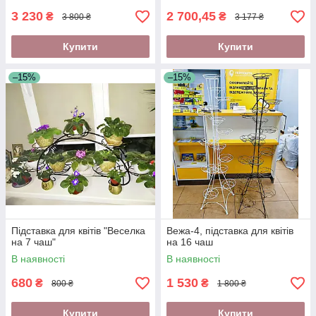
3 230
2 700,45
₴
₴
3 800 ₴
3 177 ₴
Купити
Купити
–15%
–15%
Підставка для квітів "Веселка
Вежа-4, підставка для квітів
на 7 чаш"
на 16 чаш
В наявності
В наявності
680
1 530
₴
₴
800 ₴
1 800 ₴
Купити
Купити