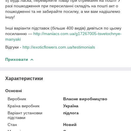
5) Будь ласка, перевіряйте товар при отриманні на пошті! У
разі пошкодження при пересиланні складіть на пошті акт о
пошкодженні та не забирайте посилку, а ми вам надішлемо
іншу!
Інші варіанти підставок (більше 400 видів) дивіться по цьому
посиланню —
http://maniacs.com.ua/g17267005-tsvetochnye-
manyaki​
Відгуки -
http://exoticflowers.com.ua/testimonials
Приховати
Характеристики
Основні
Виробник
Власне виробництво
Країна виробник
Україна
Варіант установки
підлога
підставки
Стан
Новий