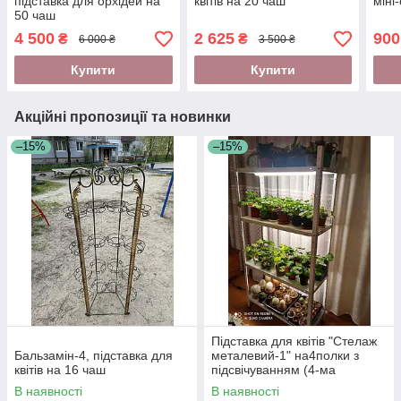
підставка для орхідей на
квітів на 20 чаш
міні-
50 чаш
4 500
2 625
900
₴
₴
6 000 ₴
3 500 ₴
Купити
Купити
Акційні пропозиції та новинки
–15%
–15%
Підставка для квітів "Стелаж
Бальзамін-4, підставка для
металевий-1" на4полки з
квітів на 16 чаш
підсвічуванням (4-ма
LEDлампами білого
В наявності
В наявності
холодного світла)