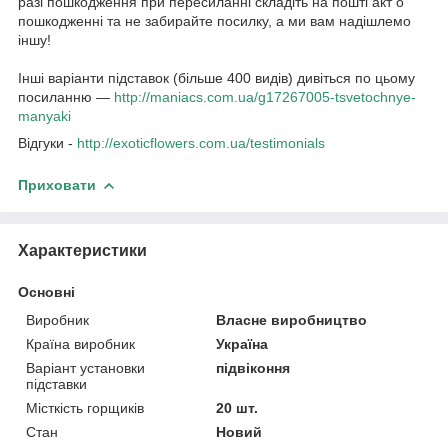
разі пошкодження при пересиланні складіть на пошті акт о
пошкодженні та не забирайте посилку, а ми вам надішлемо
іншу!
Інші варіанти підставок (більше 400 видів) дивіться по цьому
посиланню —
http://maniacs.com.ua/g17267005-tsvetochnye-
manyaki​
Відгуки -
http://exoticflowers.com.ua/testimonials
Приховати
Характеристики
Основні
Виробник
Власне виробництво
Країна виробник
Україна
Варіант установки
підвіконня
підставки
Місткість горщиків
20 шт.
Стан
Новий